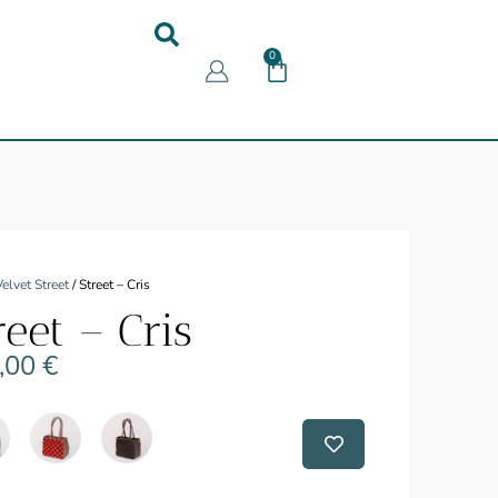
0
Velvet Street
/ Street – Cris
reet – Cris
,00
€