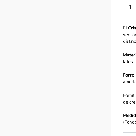
El
Cri
versió
distinc
Materi
latera
Forro 
abiert
Fornit
de cre
Medid
(Fond